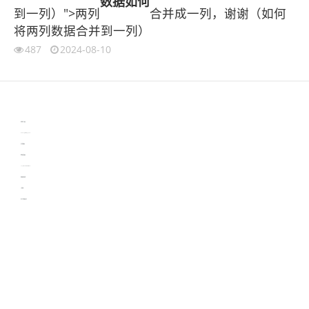
数据
如何
到一列）">两列
合并成一列，谢谢（如何
将两列数据合并到一列）
487
2024-08-10
伙伴云
3D视觉相机资讯
协作机器人资讯
learn english in singapore
生产管理资讯
物流供应链资讯
experiment record software
新加坡英语培训
工单管理
电子元器件资讯中心