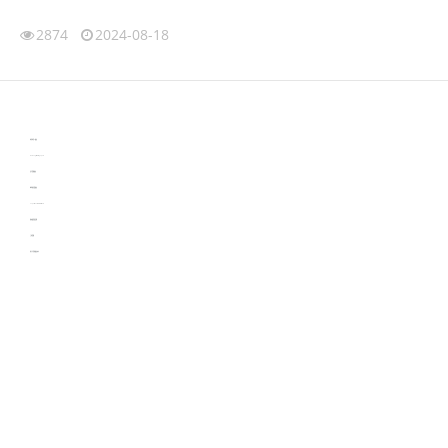
2874
2024-08-18
伙伴云
3D视觉相机资讯
协作机器人资讯
learn english in singapore
生产管理资讯
物流供应链资讯
experiment record software
新加坡英语培训
工单管理
电子元器件资讯中心