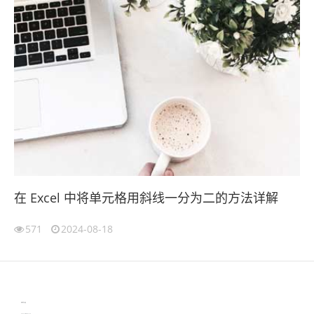
在 Excel 中将单元格用斜线一分为二的方法详解
571
2024-08-18
伙伴云
3D视觉相机资讯
协作机器人资讯
learn english in singapore