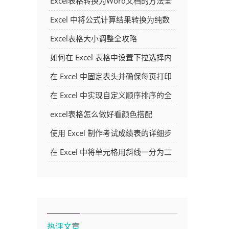
Excel表格转换为Word文档的方法全
解析
Excel 中将公式计算结果转换为纯数
字的多种方法
Excel表格大小调整全攻略
如何在 Excel 表格中设置下拉选择内
容
在 Excel 中固定表头并确保每页打印
时都显示表头的方法详解
在 Excel 中实现自定义顺序排序的全
面指南
excel表格怎么做好看颜色搭配
使用 Excel 制作考试成绩表的详细步
骤及技巧
在 Excel 中将单元格用斜线一分为二
的方法详解
热评文章