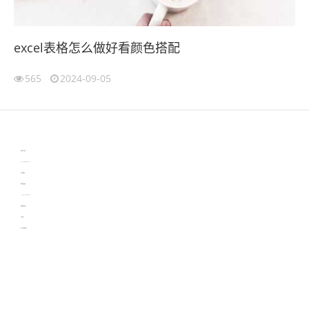
excel表格怎么做好看颜色搭配
565
2024-09-05
伙伴云
3D视觉相机资讯
协作机器人资讯
learn english in singapore
生产管理资讯
物流供应链资讯
experiment record software
新加坡英语培训
工单管理
电子元器件资讯中心