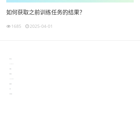
如何获取之前训练任务的结果？
1685
2025-04-01
伙伴云
3D视觉相机资讯
协作机器人资讯
learn english in singapore
生产管理资讯
物流供应链资讯
experiment record software
新加坡英语培训
工单管理
电子元器件资讯中心