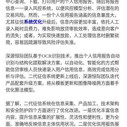
中心查询、下载、打印用户的个人信用报告，随后将报告
信息一一录入风控系统，以便风控模型分析、评估潜在的
交易风险。然而，一份个人信用报告涵盖的信息量庞大，
尤其征信
系统优化
升级后，信息内容更加丰富，依托人工
录入耗时且费力，难免影响放贷审批效率，造成意向客户
的流失；或者，为实现快速放款，人工处理信息时删繁就
简，容易因疏漏导致风险评估失准。
深源恒际团队基于OCR识别技术，推出个人信用报告自动
识别与结构化提取解决方案，以自动化、智能化的方式帮
助信贷审核人员快速录入用户信用信息，高效完成信用分
析与评估。二代征信系统更新上线后，深源恒际团队迭代
产品配套升级方案，将从模板更新和图像降噪两方面着手
优化算法模型。
据了解，二代征信系统在信息采集、产品加工、技术架构
和安全防护四个方面进行了优化改进。一是优化丰富信息
内容，提升信息采集的扩展性、灵活性和便利性，更为全
面、准确地反映信息主体信用状况。二是优化信用报告展