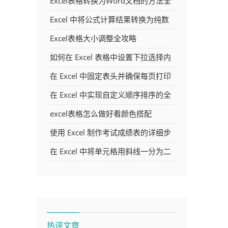
Excel表格转换为Word文档的方法全
解析
Excel 中将公式计算结果转换为纯数
字的多种方法
Excel表格大小调整全攻略
户
如何在 Excel 表格中设置下拉选择内
容
在 Excel 中固定表头并确保每页打印
时都显示表头的方法详解
在 Excel 中实现自定义顺序排序的全
面指南
excel表格怎么做好看颜色搭配
使用 Excel 制作考试成绩表的详细步
骤及技巧
在 Excel 中将单元格用斜线一分为二
的方法详解
热评文章