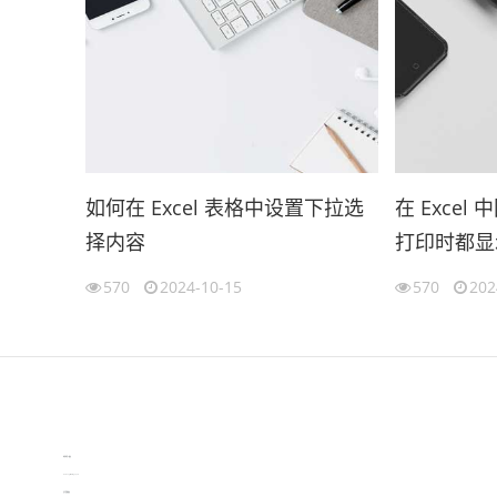
如何在 Excel 表格中设置下拉选
在 Exce
择内容
打印时都显
570
2024-10-15
570
202
伙伴云
3D视觉相机资讯
协作机器人资讯
learn english in singapore
生产管理资讯