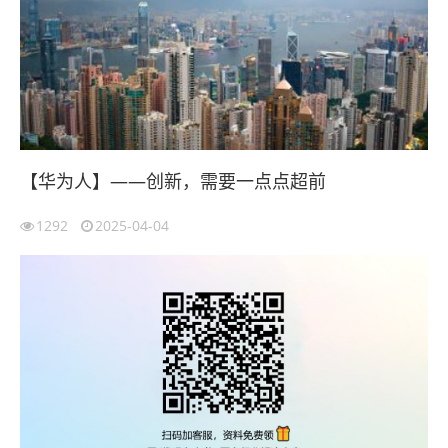
【华为人】——创新，需要一点点超前
1292
2025-04-04