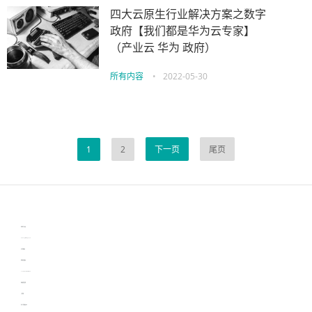
四大云原生行业解决方案之数字
政府【我们都是华为云专家】
（产业云 华为 政府）
所有内容
•
2022-05-30
1
2
下一页
尾页
伙伴云
3D视觉相机资讯
协作机器人资讯
learn english in singapore
生产管理资讯
物流供应链资讯
experiment record software
新加坡英语培训
工单管理
电子元器件资讯中心