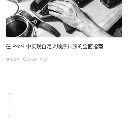
在 Excel 中实现自定义顺序排序的全面指南
1091
2024-10-21
伙伴云
3D视觉相机资讯
协作机器人资讯
learn english in singapore
生产管理资讯
物流供应链资讯
experiment record software
新加坡英语培训
工单管理
电子元器件资讯中心