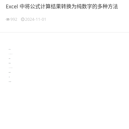
Excel 中将公式计算结果转换为纯数字的多种方法
992
2024-11-01
伙伴云
3D视觉相机资讯
协作机器人资讯
learn english in singapore
生产管理资讯
物流供应链资讯
experiment record software
新加坡英语培训
工单管理
电子元器件资讯中心