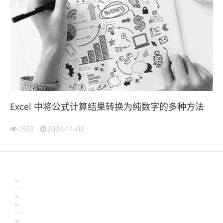
Excel 中将公式计算结果转换为纯数字的多种方法
1522
2024-11-02
伙伴云
3D视觉相机资讯
协作机器人资讯
learn english in singapore
生产管理资讯
物流供应链资讯
experiment record software
新加坡英语培训