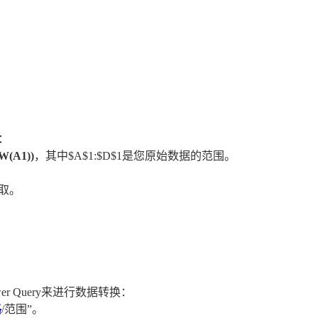
。
：
W(A1))
，其中$A$1:$D$1是您原始数据的范围。
取。
er Query来进行数据转换：
格
/范围”。