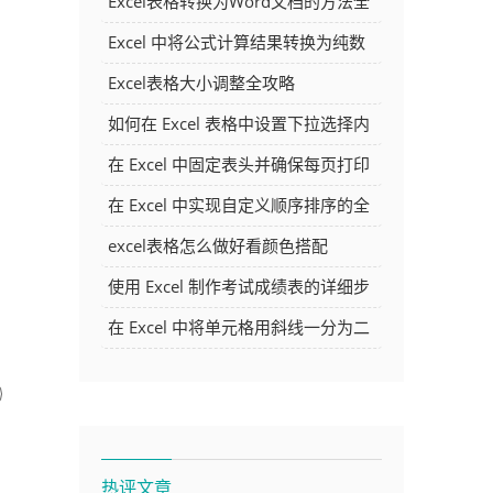
Excel表格转换为Word文档的方法全
解析
Excel 中将公式计算结果转换为纯数
字的多种方法
Excel表格大小调整全攻略
如何在 Excel 表格中设置下拉选择内
容
在 Excel 中固定表头并确保每页打印
时都显示表头的方法详解
在 Excel 中实现自定义顺序排序的全
面指南
excel表格怎么做好看颜色搭配
使用 Excel 制作考试成绩表的详细步
骤及技巧
在 Excel 中将单元格用斜线一分为二
的方法详解
热评文章