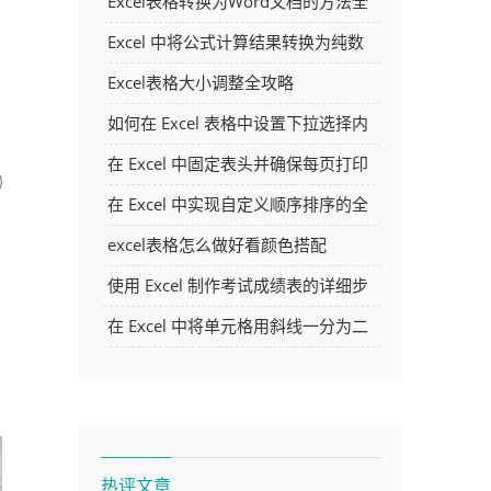
Excel表格转换为Word文档的方法全
解析
Excel 中将公式计算结果转换为纯数
字的多种方法
Excel表格大小调整全攻略
如何在 Excel 表格中设置下拉选择内
容
在 Excel 中固定表头并确保每页打印
时都显示表头的方法详解
在 Excel 中实现自定义顺序排序的全
面指南
excel表格怎么做好看颜色搭配
使用 Excel 制作考试成绩表的详细步
骤及技巧
在 Excel 中将单元格用斜线一分为二
的方法详解
热评文章