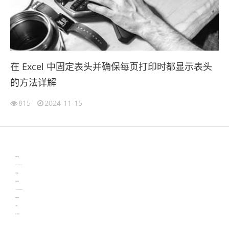
在 Excel 中固定表头并确保每页打印时都显示表头
的方法详解
815
2024-11-15
伙伴云
3D视觉相机资讯
协作机器人资讯
learn english in singapore
生产管理资讯
物流供应链资讯
experiment record software
新加坡英语培训
工单管理
电子元器件资讯中心