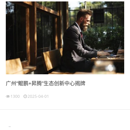
广州“鲲鹏+昇腾”生态创新中心揭牌
1300
2025-04-01
伙伴云
3D视觉相机资讯
协作机器人资讯