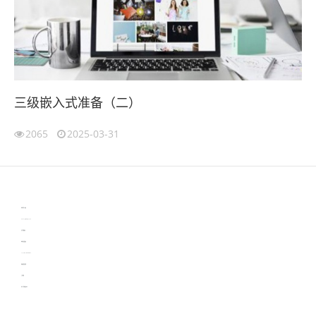
三级嵌入式准备（二）
2065
2025-03-31
伙伴云
3D视觉相机资讯
协作机器人资讯
learn english in singapore
生产管理资讯
物流供应链资讯
experiment record software
新加坡英语培训
工单管理
电子元器件资讯中心