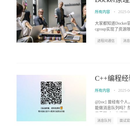
所有内容
•
2025-0
大家都知道Docke
cgroup实现了资
进程间通信
消息
C++编程
所有内容
•
2025-0
@[toc] 曾经
能做消息队列吗？然
是需要对一些资源..
消息队列
面试官