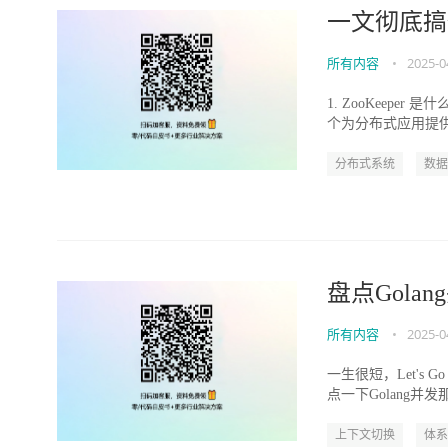
一文彻底搞懂 
所有内容
•
2025-0
1. ZooKeeper
个为分布式应用提供一
分布式系统
数据
盘点Gola
所有内容
•
2025-0
一生很短，Let's G
点一下Golang并发
上下文切换
体系