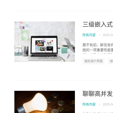
三级嵌入式
所有内容
•
2025-0
靡不有初，鲜克有终
统的一项重要性能
断，以确定被时间触
图形用户界面
体
聊聊高并发
所有内容
•
2025-0