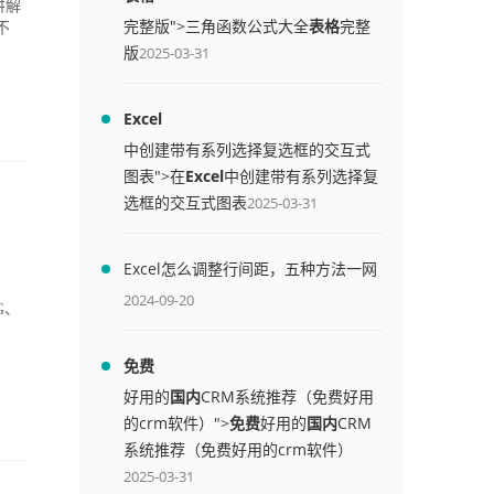
讲解
完整版">三角函数公式大全
表格
完整
不
版
2025-03-31
Excel
中创建带有系列选择复选框的交互式
图表">在
Excel
中创建带有系列选择复
选框的交互式图表
2025-03-31
Excel怎么调整行间距，五种方法一网
打尽
2024-09-20
G、
免费
好用的
国内
CRM系统推荐（免费好用
的crm软件）">
免费
好用的
国内
CRM
系统推荐（免费好用的crm软件）
2025-03-31