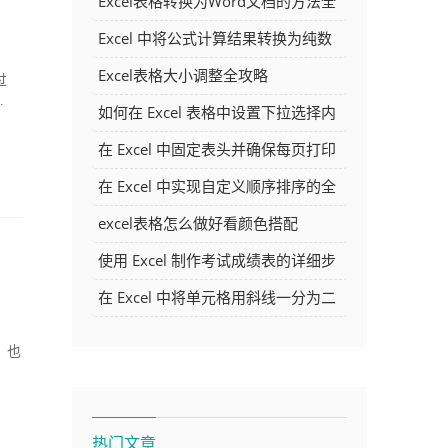
Excel表格转换为Word文档的方法全
解析
Excel 中将公式计算结果转换为纯数
字的多种方法
Excel表格大小调整全攻略
过
.
如何在 Excel 表格中设置下拉选择内
容
在 Excel 中固定表头并确保每页打印
时都显示表头的方法详解
在 Excel 中实现自定义顺序排序的全
面指南
excel表格怎么做好看颜色搭配
使用 Excel 制作考试成绩表的详细步
骤及技巧
在 Excel 中将单元格用斜线一分为二
的方法详解
，也
，
热门文章