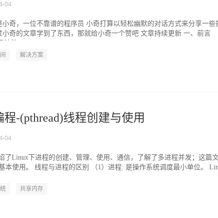
4-04
是小奇，一位不靠谱的程序员 小奇打算以轻松幽默的对话方式来分享一些
过小奇的文章学到了东西，那就给小奇一个赞吧 文章持续更新 一、前言
级特性，...
间
解决方案
编程-(pthread)线程创建与使用
4-04
章介绍了Linux下进程的创建、管理、使用、通信，了解了多进程并发；这篇
的基本使用。 线程与进程的区别 （1）进程: 是操作系统调度最小单位。 Lin
统
共享内存