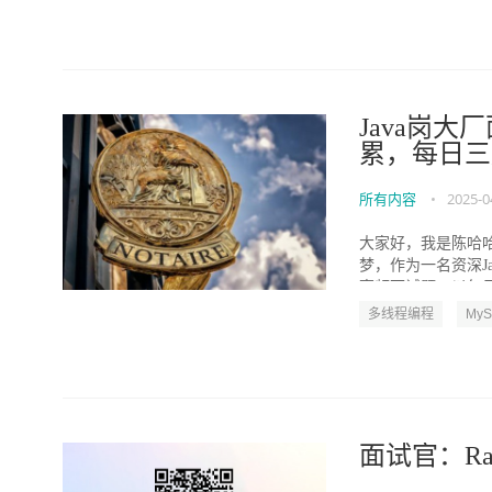
Java岗大
累，每日三
所有内容
•
2025-0
大家好，我是陈哈
梦，作为一名资深J
高频面试题，以每日3
多线程编程
My
面试官：Ra