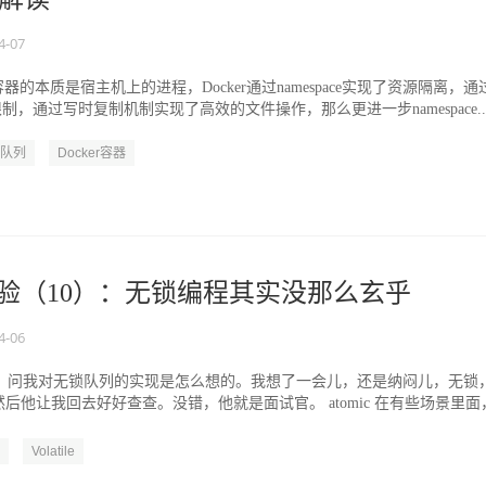
4-07
r容器的本质是宿主机上的进程，Docker通过namespace实现了资源隔离，通
源限制，通过写时复制机制实现了高效的文件操作，那么更进一步namespace..
队列
Docker容器
经验（10）：无锁编程其实没那么玄乎
4-06
有个人，问我对无锁队列的实现是怎么想的。我想了一会儿，还是纳闷儿，无锁
后他让我回去好好查查。没错，他就是面试官。 atomic 在有些场景里面
.
Volatile