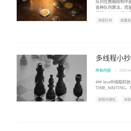
队列在数据结构中
各种队列算法，而
是所有的业务都必须
消息队列
批量处
多线程小抄
所有内容
•
2025-0
### Java中线程的
TIME_WAITING、
进程间通信
消息