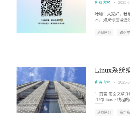
所有内容
•
2025-0
哈喽！大家好，我
术，如果你觉得通
RabbitMQ有很多高
消息队列
磁盘空
Linux系统
所有内容
•
2025-0
1. 前言 前面文
介绍Linux下线程
下可...
消息队列
操作系