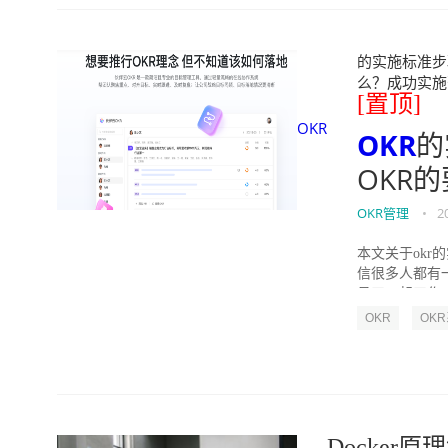
的实施标准步骤
么？成功实施落地O
[置顶]
OKR
OKR
的
OKR
OKR管理
•
2
本文关于okr
信很多人都有
员工一起工作，
OKR
OK
Docker原