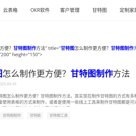
云表格
OKR软件
客户管理
甘特图
定制家
方便？
甘特图制作
方法" title="
甘特图
怎么制作更方便？
甘特图制作
"200" height="150">
图
怎么制作更方便？
甘特图制作
方法
025-03-31
特图怎么制作更方便？甘特图制作方法。其实现在制作甘特图的方式有多
接使用表格的方式来制作，或者是使用一些线上工具来制作甘特图都是可
对于甘特图制作方式给大家详细的分享一...
甘特图制作
甘特图
甘特图工具