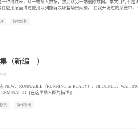
是一种线性表，从一端插入数据，然后从另一端删除数据。本文目的不是
是在应用层面讲述使用队列能解决哪些场景问题。 在我开发过的系统中，
实时处理、不是...
理
数据结构
集（新编一）
4-05
状态 NEW、RUNNABLE（RUNNING or READY）、BLOCKED、WAITIN
TERMINATED ![在这里插入图片描述](h...
队列
操作系统