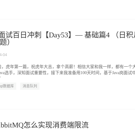
厂面试百日冲刺【Day53】— 基础篇4 （日积
题）
4-04
哈，虎年第一篇，祝虎年大吉，拿个高薪！相信大家和我一样，都有一个
ava选手，深知面试重要性，接下来我准备用100天时间，基于Java岗面试
...
Sql数据库
消息队列
bbitMQ怎么实现消费端限流