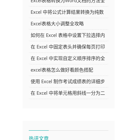
Excel表格转换为Word文档的方法全
解析
Excel 中将公式计算结果转换为纯数
字的多种方法
Excel表格大小调整全攻略
如何在 Excel 表格中设置下拉选择内
容
在 Excel 中固定表头并确保每页打印
时都显示表头的方法详解
在 Excel 中实现自定义顺序排序的全
面指南
excel表格怎么做好看颜色搭配
使用 Excel 制作考试成绩表的详细步
骤及技巧
在 Excel 中将单元格用斜线一分为二
的方法详解
热评文章