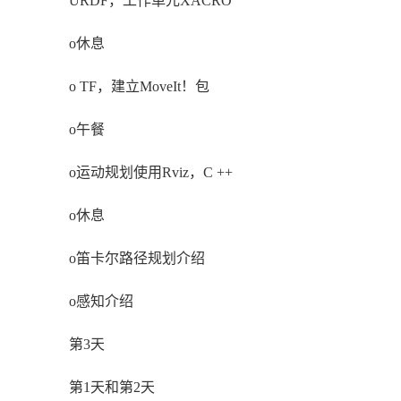
URDF，工作单元XACRO
o休息
o TF，建立MoveIt！包
o午餐
o运动规划使用Rviz，C ++
o休息
o笛卡尔路径规划介绍
o感知介绍
第3天
第1天和第2天