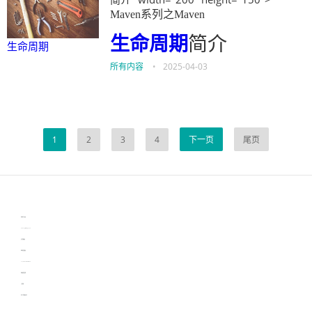
Maven系列之Maven
生命周期
简介
生命周期
所有内容
•
2025-04-03
1
2
3
4
下一页
尾页
伙伴云
3D视觉相机资讯
协作机器人资讯
learn english in singapore
生产管理资讯
物流供应链资讯
experiment record software
新加坡英语培训
工单管理
电子元器件资讯中心