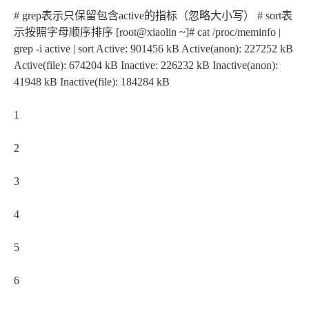
# grep表示只保留包含active的指标（忽略大小写） # sort表
示按照字母顺序排序 [root@xiaolin ~]# cat /proc/meminfo |
grep -i active | sort Active: 901456 kB Active(anon): 227252 kB
Active(file): 674204 kB Inactive: 226232 kB Inactive(anon):
41948 kB Inactive(file): 184284 kB
1
2
3
4
5
6