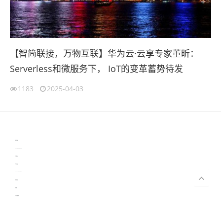
【智简联接，万物互联】华为云·云享专家董昕：
Serverless和微服务下， IoT的变革蓄势待发
1183
2025-04-03
伙伴云
3D视觉相机资讯
协作机器人资讯
learn english in singapore
生产管理资讯
物流供应链资讯
experiment record software
新加坡英语培训
工单管理
电子元器件资讯中心