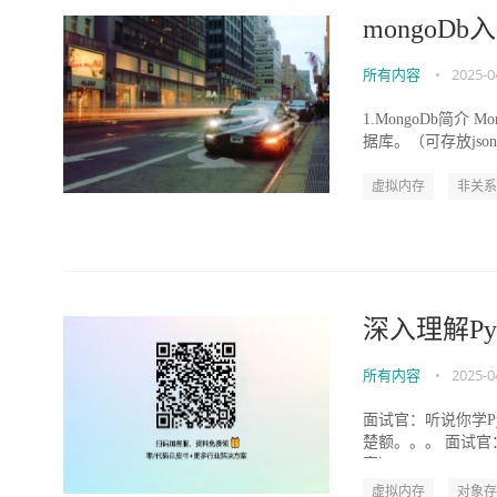
mongoDb入
所有内容
•
2025-0
1.MongoDb简
据库。（可存放json
虚拟内存
非关系
深入理解Py
所有内容
•
2025-0
面试官：听说你学Py
楚额。。。 面试官
客）Pyth...
虚拟内存
对象存