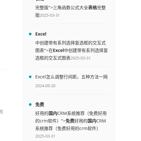
完整版">三角函数公式大全
表格
完整
版
2025-03-31
Excel
中创建带有系列选择复选框的交互式
图表">在
Excel
中创建带有系列选择复
选框的交互式图表
2025-03-31
Excel怎么调整行间距，五种方法一网
打尽
2024-09-20
免费
的
好用的
国内
CRM系统推荐（免费好用
的crm软件）">
免费
好用的
国内
CRM
系统推荐（免费好用的crm软件）
2025-03-31