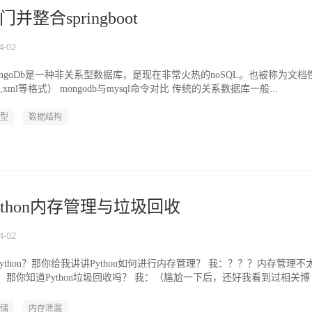
门并整合springboot
4-02
介 MongoDb是一种非关系型数据库，是现在非常火热的noSQL。也被称为文档
,xml等格式） mongodb与mysql命令对比 传统的关系数据库一般...
型
数据结构
thon内存管理与垃圾回收
4-02
thon？那你给我讲讲Python如何进行内存管理？ 我：？？？内存管理不
：那你知道Python垃圾回收吗？ 我：（尴尬一下后，还好我看到过相关博
储
内存泄漏