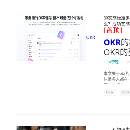
的实施标准步骤
么？成功实施落地O
[置顶]
OKR
OKR
的
OKR
OKR管理
•
2
本文关于okr
信很多人都有
员工一起工作，
OKR
OK
和物理内存" 