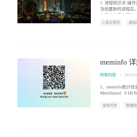
1. 进程知识点 
当创建新的进程后
的概念主要有两点： 
C语言程序
虚拟
meminfo 
所有内容
•
2025-0
1、meminfo统计信息原文 
MemShared: 0 kB Bu
虚拟内存
数据结