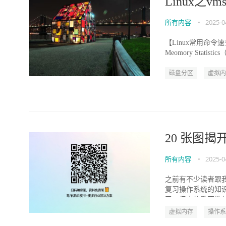
Linux之vm
所有内容
•
2025-0
【Linux常用命令速
Meomory Sta
磁盘分区
虚拟内
20 张图
所有内容
•
2025-0
之前有不少读者跟
复习操作系统的知
了，但它的重要性就
虚拟内存
操作系