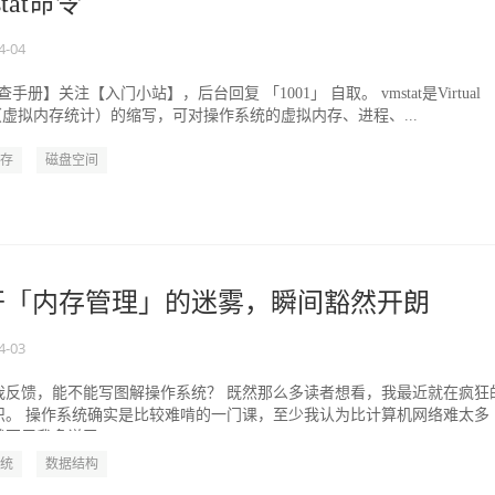
stat命令
4-04
查手册】关注【入门小站】，后台回复 「1001」 自取。 vmstat是Virtual
tistics（虚拟内存统计）的缩写，可对操作系统的虚拟内存、进程、...
存
磁盘空间
揭开「内存管理」的迷雾，瞬间豁然开朗
4-03
我反馈，能不能写图解操作系统？ 既然那么多读者想看，我最近就在疯狂
识。 操作系统确实是比较难啃的一门课，至少我认为比计算机网络难太多
不用我多说了。...
统
数据结构