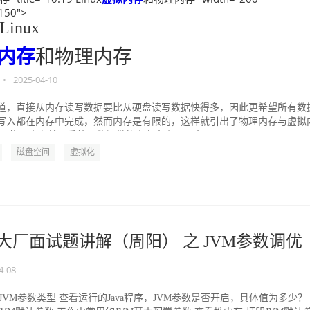
"150">
 Linux
内存
和物理内存
•
2025-04-10
道，直接从内存读写数据要比从硬盘读写数据快得多，因此更希望所有数
写入都在内存中完成，然而内存是有限的，这样就引出了物理内存与虚拟
。 物理内存就是系统硬件提供的内存大小，是真...
磁盘空间
虚拟化
ava大厂面试题讲解（周阳） 之 JVM参数调优
4-08
 JVM参数类型 查看运行的Java程序，JVM参数是否开启，具体值为多少？