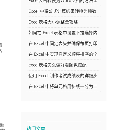
Excel表格转换为Word文档的方法全
解析
Excel 中将公式计算结果转换为纯数
字的多种方法
Excel表格大小调整全攻略
如何在 Excel 表格中设置下拉选择内
容
在 Excel 中固定表头并确保每页打印
据
内
时都显示表头的方法详解
在 Excel 中实现自定义顺序排序的全
面指南
excel表格怎么做好看颜色搭配
使用 Excel 制作考试成绩表的详细步
骤及技巧
在 Excel 中将单元格用斜线一分为二
的方法详解
 题
热门文章