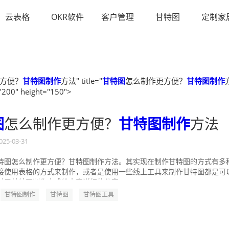
云表格
OKR软件
客户管理
甘特图
定制家
方便？
甘特图制作
方法" title="
甘特图
怎么制作更方便？
甘特图制作
"200" height="150">
图
怎么制作更方便？
甘特图制作
方法
025-03-31
特图怎么制作更方便？甘特图制作方法。其实现在制作甘特图的方式有多
接使用表格的方式来制作，或者是使用一些线上工具来制作甘特图都是可
对于甘特图制作方式给大家详细的分享一...
甘特图制作
甘特图
甘特图工具