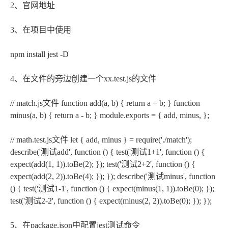
2、官网地址
3、在项目中使用
npm install jest -D
4、在文件的旁边创建一个xx.test.js的文件
// match.js文件 function add(a, b) { return a + b; } function
minus(a, b) { return a - b; } module.exports = { add, minus, };
// math.test.js文件 let { add, minus } = require('./match');
describe('测试add', function () { test('测试1+1', function () {
expect(add(1, 1)).toBe(2); }); test('测试2+2', function () {
expect(add(2, 2)).toBe(4); }); }); describe('测试minus', function
() { test('测试1-1', function () { expect(minus(1, 1)).toBe(0); });
test('测试2-2', function () { expect(minus(2, 2)).toBe(0); }); });
5、在package.json中配置jest测试命令