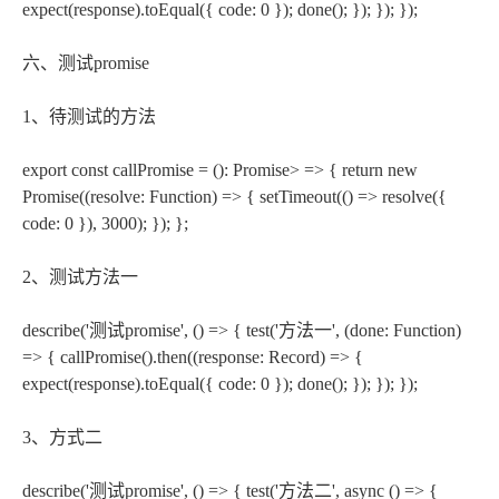
expect(response).toEqual({ code: 0 }); done(); }); }); });
六、测试promise
1、待测试的方法
export const callPromise = (): Promise
> => { return new
Promise((resolve: Function) => { setTimeout(() => resolve({
code: 0 }), 3000); }); };
2、测试方法一
describe('测试promise', () => { test('方法一', (done: Function)
=> { callPromise().then((response: Record
) => {
expect(response).toEqual({ code: 0 }); done(); }); }); });
3、方式二
describe('测试promise', () => { test('方法二', async () => {