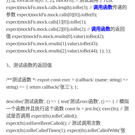
方法 forEachFn([0, 1, 2], mockFn); // 测试调用了几次
expect(mockFn.mock.calls.length).toBe(3); //
调用函数
传递的
参数 expect(mockFn.mock.calls[0][0]).toBe(0);
expect(mockFn.mock.calls[1][0]).toBe(1);
expect(mockFn.mock.calls[2][0]).toBe(2); //
调用函数
的返回
值 expect(mockFn.mock.results[0].value).toBe(42);
expect(mockFn.mock.results[1].value).toBe(43);
expect(mockFn.mock.results[2].value).toBe(44); }); });
3、测试函数的返回值
/**测试函数 */ export const exec = (callback: (name: string) =>
string) => { return callback('张三'); };
describe('测试函数', () => { test('测试exec函数', () => { // 模拟
一个函数并且执行这个函数 const fn = jest.fn(); exec(fn); // 测
试是否调用 expect(fn).toBeCalled();
expect(fn).toHaveBeenCalled(); // 测试调用次数
expect(fn).toBeCalledTimes(1); expect(fn).toBeCalledWith('张