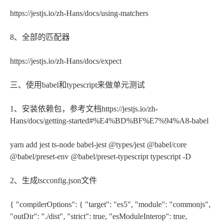
https://jestjs.io/zh-Hans/docs/using-matchers
8、全部的匹配器
https://jestjs.io/zh-Hans/docs/expect
三、使用babel和typescript来做单元测试
1、安装依赖包，参考文档https://jestjs.io/zh-
Hans/docs/getting-started#%E4%BD%BF%E7%94%A8-babel
yarn add jest ts-node babel-jest @types/jest @babel/core
@babel/preset-env @babel/preset-typescript typescript -D
2、生成tscconfig.json文件
{ "compilerOptions": { "target": "es5", "module": "commonjs",
"outDir": "./dist", "strict": true, "esModuleInterop": true,