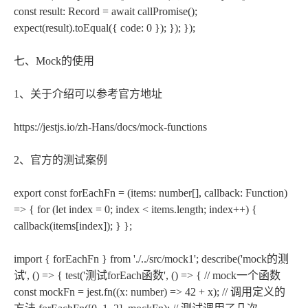
const result: Record
= await callPromise();
expect(result).toEqual({ code: 0 }); }); });
七、Mock的使用
1、关于介绍可以参考官方地址
https://jestjs.io/zh-Hans/docs/mock-functions
2、官方的测试案例
export const forEachFn = (items: number[], callback: Function)
=> { for (let index = 0; index < items.length; index++) {
callback(items[index]); } };
import { forEachFn } from './../src/mock1'; describe('mock的测
试', () => { test('测试forEach函数', () => { // mock一个函数
const mockFn = jest.fn((x: number) => 42 + x); // 调用定义的