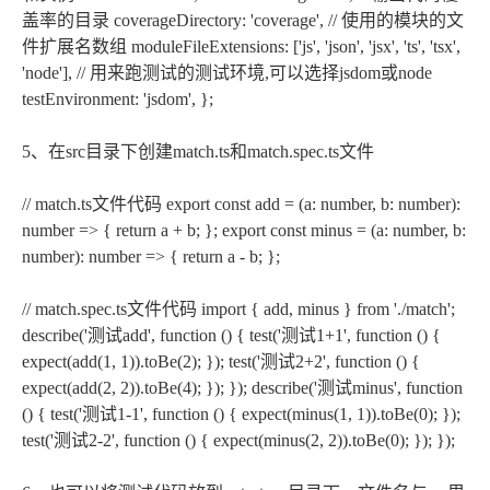
盖率的目录 coverageDirectory: 'coverage', // 使用的模块的文
件扩展名数组 moduleFileExtensions: ['js', 'json', 'jsx', 'ts', 'tsx',
'node'], // 用来跑测试的测试环境,可以选择jsdom或node
testEnvironment: 'jsdom', };
5、在src目录下创建match.ts和match.spec.ts文件
// match.ts文件代码 export const add = (a: number, b: number):
number => { return a + b; }; export const minus = (a: number, b:
number): number => { return a - b; };
// match.spec.ts文件代码 import { add, minus } from './match';
describe('测试add', function () { test('测试1+1', function () {
expect(add(1, 1)).toBe(2); }); test('测试2+2', function () {
expect(add(2, 2)).toBe(4); }); }); describe('测试minus', function
() { test('测试1-1', function () { expect(minus(1, 1)).toBe(0); });
test('测试2-2', function () { expect(minus(2, 2)).toBe(0); }); });