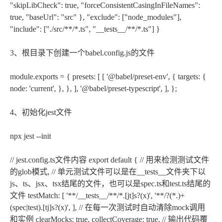
"skipLibCheck": true, "forceConsistentCasingInFileNames":
true, "baseUrl": "src" }, "exclude": ["node_modules"],
"include": ["./src/**/*.ts", "__tests__/**/*.ts"] }
3、根目录下创建一个babel.config.js的文件
module.exports = { presets: [ [ '@babel/preset-env', { targets: {
node: 'current', }, }, ], '@babel/preset-typescript', ], };
4、初始化jest文件
npx jest --init
// jest.config.ts文件内容 export default { // 用来检测测试文件
的glob模式, // 单元测试文件可以是在__tests__文件夹下以
js、ts、jsx、tsx结尾的文件，也可以是spec.ts和test.ts结尾的
文件 testMatch: [ '**/__tests__/**/*.[jt]s?(x)', '**/?(*.)+
(spec|test).[tj]s?(x)', ], // 在每一次测试时自动清除mock调用
和实例 clearMocks: true, collectCoverage: true, // 输出代码覆