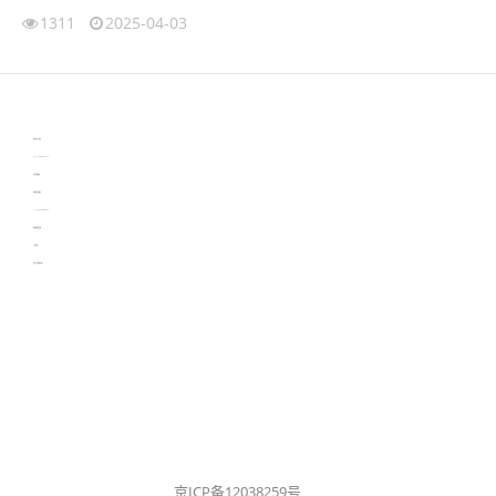
1311
2025-04-03
伙伴云
3D视觉相机资讯
协作机器人资讯
learn english in singapore
生产管理资讯
物流供应链资讯
experiment record software
新加坡英语培训
工单管理
电子元器件资讯中心
京ICP备12038259号