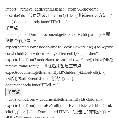
import { remove, addEventListener } from './../src/dom';
describe('dom节点测试', function () { test('测试remove方法', ()
=> { document.body.innerHTML = `
子节点
`; const parentDom = document.getElementById('parent'); // 期
望这个节点是div
expect(parentDom?.nodeName.toLocaleLowerCase()).toBe('div');
const childDom = document.getElementById('children');
expect(childDom?.nodeName.toLocaleLowerCase()).toBe('div');
remove(childDom!); // 删除后期望是空节点
expect(document.getElementById('children')).toBeNull(); });
test('测试addEventListener方法', () => {
document.body.innerHTML = `
子节点
`; const childDom = document.getElementById('children');
expect(childDom).not.toBeNull(); addEventListener(childDom!,
'click', () => { childDom!.innerHTML = '点击后的内容'; }); //