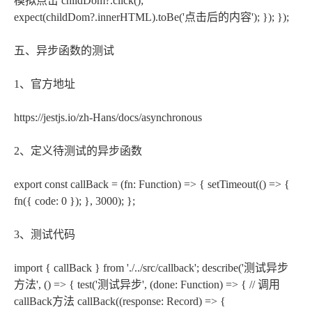
模拟点击 childDom?.click();
expect(childDom?.innerHTML).toBe('点击后的内容'); }); });
五、异步函数的测试
1、官方地址
https://jestjs.io/zh-Hans/docs/asynchronous
2、定义待测试的异步函数
export const callBack = (fn: Function) => { setTimeout(() => {
fn({ code: 0 }); }, 3000); };
3、测试代码
import { callBack } from './../src/callback'; describe('测试异步
方法', () => { test('测试异步', (done: Function) => { // 调用
callBack方法 callBack((response: Record
) => {