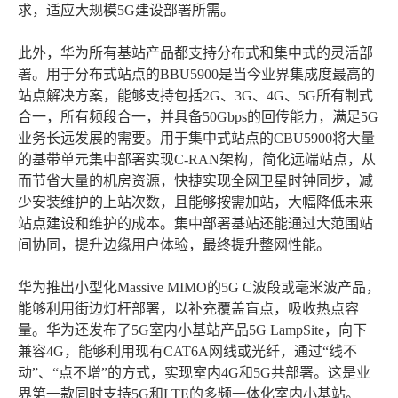
求，适应大规模5G建设部署所需。
此外，华为所有基站产品都支持分布式和集中式的灵活部
署。用于分布式站点的BBU5900是当今业界集成度最高的
站点解决方案，能够支持包括2G、3G、4G、5G所有制式
合一，所有频段合一，并具备50Gbps的回传能力，满足5G
业务长远发展的需要。用于集中式站点的CBU5900将大量
的基带单元集中部署实现C-RAN架构，简化远端站点，从
而节省大量的机房资源，快捷实现全网卫星时钟同步，减
少安装维护的上站次数，且能够按需加站，大幅降低未来
站点建设和维护的成本。集中部署基站还能通过大范围站
间协同，提升边缘用户体验，最终提升整网性能。
华为推出小型化Massive MIMO的5G C波段或毫米波产品，
能够利用街边灯杆部署，以补充覆盖盲点，吸收热点容
量。华为还发布了5G室内小基站产品5G LampSite，向下
兼容4G，能够利用现有CAT6A网线或光纤，通过“线不
动”、“点不增”的方式，实现室内4G和5G共部署。这是业
界第一款同时支持5G和LTE的多频一体化室内小基站。