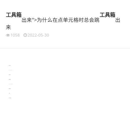
工具箱
工具箱
出来">为什么在点单元格时总会跳
出
来
1058
2022-05-30
伙伴云
3D视觉相机资讯
协作机器人资讯
learn english in singapore
生产管理资讯
物流供应链资讯
experiment record software
新加坡英语培训
工单管理
电子元器件资讯中心