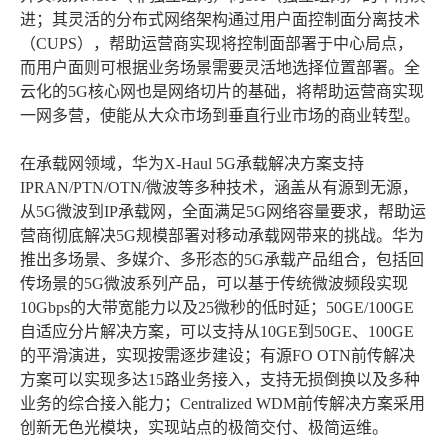
进；其灵活的分布式网络架构通过用户面控制面分离技术
（CUPS），帮助运营商实现将控制面部署于中心局点，
而用户面则可根据业务场景需要灵活地选择位置部署。全
云化的5G核心网也是网络切片的基础，将帮助运营商实现
一网多营，使能从大众市场到垂直行业市场的商业转型。
在承载网领域，华为X-Haul 5G承载解决方案支持
IPRAN/PTN/OTN/微波等多种技术，涵盖从有源到无源，
从5G微波到IP承载网，全面满足5G网络容量要求，帮助运
营商彻底解决5G规模部署对移动承载网带来的挑战。华为
推出多场景、多媒介、多形态的5G承载产品组合，包括回
传场景的5G微波系列产品，可以基于传统微波频段实现
10Gbps的大带宽能力以及25微秒的低时延；50GE/100GE
自适应分片解决方案，可以支持从10GE到50GE、100GE
的平滑演进，实现按需逐步建设；有源FO OTN前传解决
方案可以实现多达15路业务接入，支持无损倒换以及多种
业务的综合接入能力；Centralized WDM前传解决方案采用
创新无色光模块，实现站点的极简交付、极简运维。