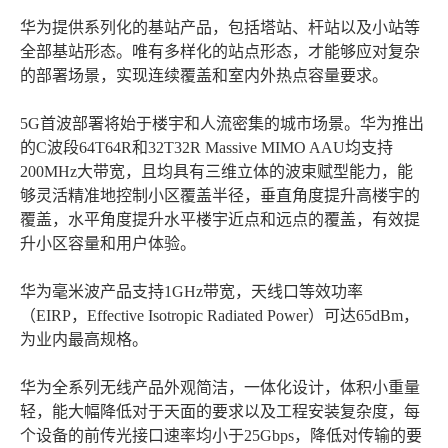
华为提供系列化的基站产品，包括塔站、杆站以及小站等
全部基站形态。唯有多样化的站点形态，才能够应对复杂
的部署场景，实现连续覆盖和室内外热点容量要求。
5G首波部署将始于楼宇和人流密集的城市场景。华为推出
的C波段64T64R和32T32R Massive MIMO AAU均支持
200MHz大带宽，且均具有三维立体的波束赋型能力，能
够灵活精准地控制小区覆盖半径，垂直角度提升高楼宇的
覆盖，水平角度提升水平楼宇近点和远点的覆盖，有效提
升小区容量和用户体验。
华为毫米波产品支持1GHz带宽，天线口等效功率
（EIRP，Effective Isotropic Radiated Power）可达65dBm，
为业内最高规格。
华为全系列无线产品外观简洁，一体化设计，体积小重量
轻，能大幅降低对于天面的要求以及工程安装复杂度，每
个设备的前传光接口速率均小于25Gbps，降低对传输的要