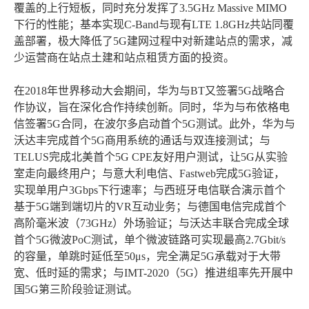
覆盖的上行短板，同时充分发挥了3.5GHz Massive MIMO
下行的性能；基本实现C-Band与现有LTE 1.8GHz共站同覆
盖部署，极大降低了5G建网过程中对新建站点的需求，减
少运营商在站点土建和站点租赁方面的投资。
在2018年世界移动大会期间，华为与BT又签署5G战略合
作协议，旨在深化合作持续创新。同时，华为与布依格电
信签署5G合同，在波尔多启动首个5G测试。此外，华为与
沃达丰完成首个5G商用系统的通话与双连接测试；与
TELUS完成北美首个5G CPE友好用户测试，让5G从实验
室走向最终用户；与意大利电信、Fastweb完成5G验证，
实现单用户3Gbps下行速率；与西班牙电信联合演示首个
基于5G端到端切片的VR互动业务；与德国电信完成首个
高阶毫米波（73GHz）外场验证；与沃达丰联合完成全球
首个5G微波PoC测试，单个微波链路可实现最高2.7Gbit/s
的容量，单跳时延低至50μs，完全满足5G承载对于大带
宽、低时延的需求；与IMT-2020（5G）推进组率先开展中
国5G第三阶段验证测试。