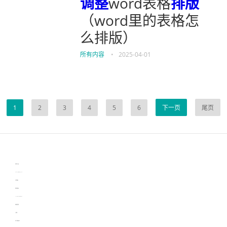
调整
word表格
排版
（word里的表格怎
么排版）
所有内容
•
2025-04-01
1
2
3
4
5
6
下一页
尾页
伙伴云
3D视觉相机资讯
协作机器人资讯
learn english in singapore
生产管理资讯
物流供应链资讯
experiment record software
新加坡英语培训
工单管理
电子元器件资讯中心