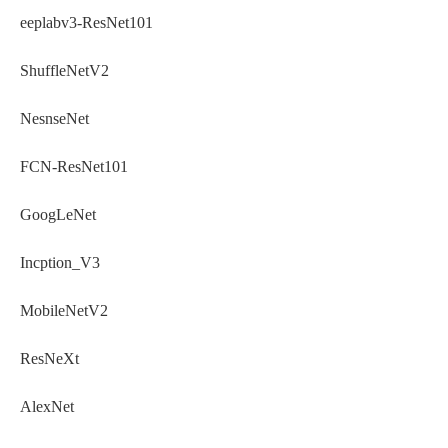
eeplabv3-ResNet101
ShuffleNetV2
NesnseNet
FCN-ResNet101
GoogLeNet
Incption_V3
MobileNetV2
ResNeXt
AlexNet