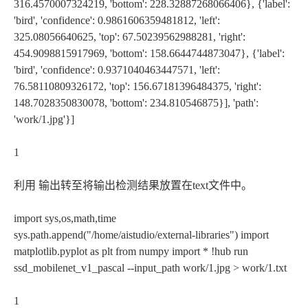
316.4570007324219, 'bottom': 228.32887268066406}, {'label':
'bird', 'confidence': 0.9861606359481812, 'left':
325.08056640625, 'top': 67.50239562988281, 'right':
454.9098815917969, 'bottom': 158.6644744873047}, {'label':
'bird', 'confidence': 0.9371040463447571, 'left':
76.58110809326172, 'top': 156.67181396484375, 'right':
148.7028350830078, 'bottom': 234.810546875}], 'path':
'work/1.jpg'}]
1
利用 输出转至将输出检测结果放置在text文件中。
import sys,os,math,time
sys.path.append("/home/aistudio/external-libraries") import
matplotlib.pyplot as plt from numpy import * !hub run
ssd_mobilenet_v1_pascal --input_path work/1.jpg > work/1.txt
1