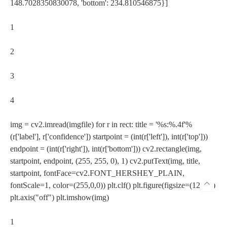
148.7028350830078, 'bottom': 234.810546875}]
1
2
3
4
img = cv2.imread(imgfile) for r in rect: title = '%s:%.4f'%
(r['label'], r['confidence']) startpoint = (int(r['left']), int(r['top']))
endpoint = (int(r['right']), int(r['bottom'])) cv2.rectangle(img,
startpoint, endpoint, (255, 255, 0), 1) cv2.putText(img, title,
startpoint, fontFace=cv2.FONT_HERSHEY_PLAIN,
fontScale=1, color=(255,0,0)) plt.clf() plt.figure(figsize=(12,12))
plt.axis("off") plt.imshow(img)
1