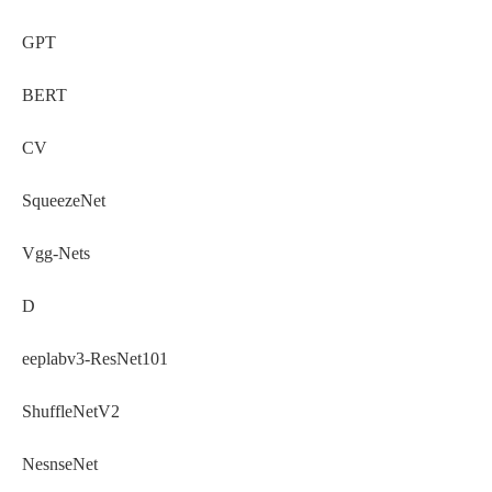
GPT
BERT
CV
SqueezeNet
Vgg-Nets
D
eeplabv3-ResNet101
ShuffleNetV2
NesnseNet