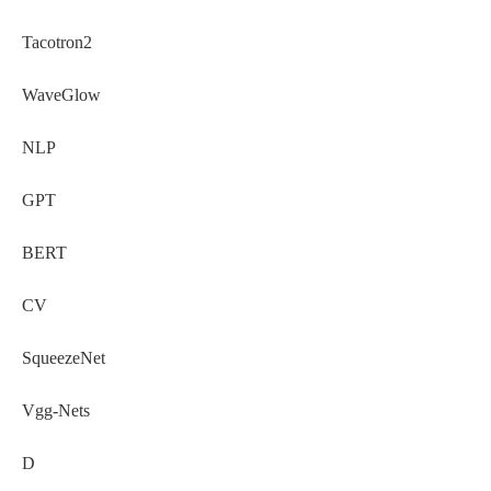
Tacotron2
WaveGlow
NLP
GPT
BERT
CV
SqueezeNet
Vgg-Nets
D