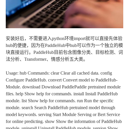
安装好后，不需要进入python环境import就可以直接先体验
hub的便捷，因为在PaddleHub中hub可以作为一个独立的模
块直接运行。PaddleHub目前包含图像分类、目标检测、词
法分析、Transformer、情感分析五大类。
Usage: hub
Commands: clear Clear all cached data. config
Configure PaddleHub. convert Convert model to PaddleHub-
Module. download Download PaddlePaddle pretrained module
files. help Show help for commands. install Install PaddleHub
module. list Show help for commands. run Run the specific
module. search Search PaddleHub pretrained model through
model keywords. serving Start Module Serving or Bert Service
for online predicting. show Show the information of PaddleHub
module. uninstall Uninstall PaddleHub module. version Show