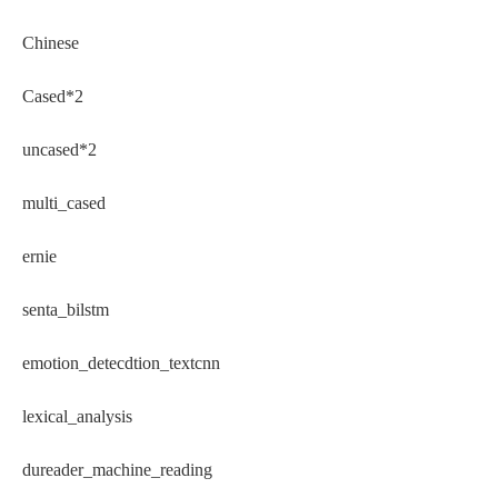
Chinese
Cased*2
uncased*2
multi_cased
ernie
senta_bilstm
emotion_detecdtion_textcnn
lexical_analysis
dureader_machine_reading