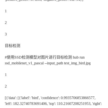
1
2
3
目标检测
#使用SSD检测模型对图片进行目标检测 hub run
ssd_mobilenet_v1_pascal --input_path test_img_bird.jpg
1
2
[{'data': [{'label': 'bird', 'confidence': 0.9935706853866577,
'left': 182.32740783691406, 'top': 110.21607208251953, 'right':