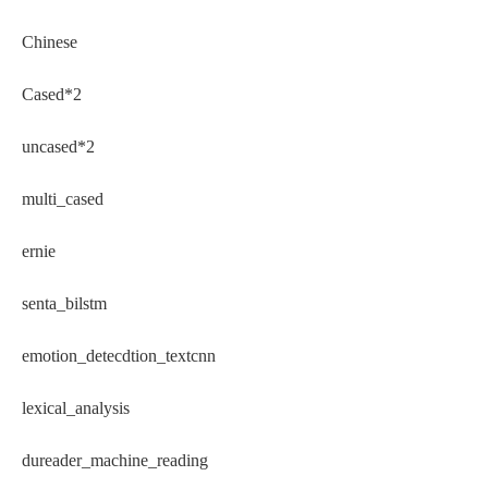
Chinese
Cased*2
uncased*2
multi_cased
ernie
senta_bilstm
emotion_detecdtion_textcnn
lexical_analysis
dureader_machine_reading