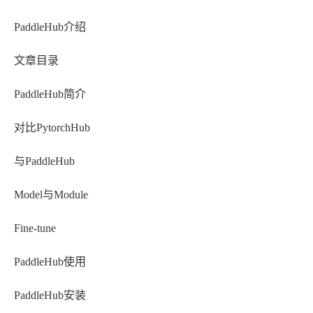
PaddleHub介绍
文章目录
PaddleHub简介
对比PytorchHub
与PaddleHub
Model与Module
Fine-tune
PaddleHub使用
PaddleHub安装