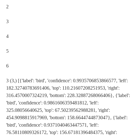
2
3
4
5
6
3 (3,) [{'label': 'bird', 'confidence': 0.9935706853866577, 'left':
182.32740783691406, 'top': 110.21607208251953, 'right':
316.4570007324219, 'bottom': 228.32887268066406}, {'label':
'bird', 'confidence': 0.9861606359481812, 'left':
325.08056640625, 'top': 67.50239562988281, 'right':
454.9098815917969, 'bottom': 158.6644744873047}, {'label':
'bird', 'confidence': 0.9371040463447571, 'left':
76.58110809326172, 'top': 156.67181396484375, 'right':