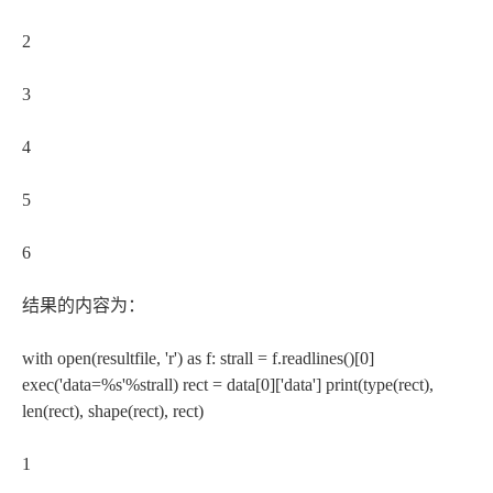
2
3
4
5
6
结果的内容为：
with open(resultfile, 'r') as f: strall = f.readlines()[0]
exec('data=%s'%strall) rect = data[0]['data'] print(type(rect),
len(rect), shape(rect), rect)
1