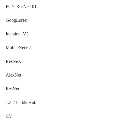
FCN-ResNet101
GoogLeNet
Incption_V3
MobileNetV2
ResNeXt
AlexNet
ResNet
1.2.2 PaddleHub
CV