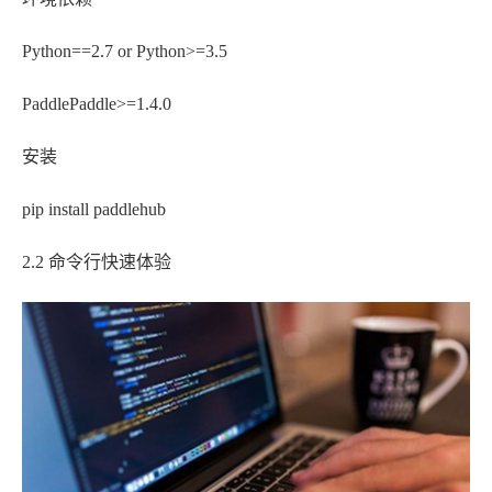
Python==2.7 or Python>=3.5
PaddlePaddle>=1.4.0
安装
pip install paddlehub
2.2 命令行快速体验