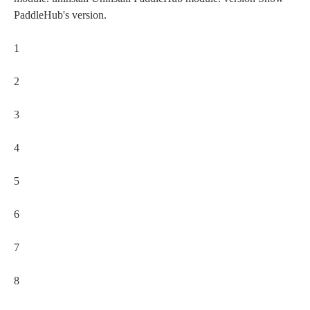
PaddleHub's version.
1
2
3
4
5
6
7
8