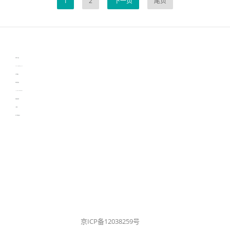
1
2
下一页
尾页
伙伴云
3D视觉相机资讯
协作机器人资讯
learn english in singapore
生产管理资讯
物流供应链资讯
experiment record software
新加坡英语培训
工单管理
电子元器件资讯中心
京ICP备12038259号