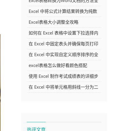
Excel表格转换为Word文档的方法全
解析
Excel 中将公式计算结果转换为纯数
字的多种方法
Excel表格大小调整全攻略
如何在 Excel 表格中设置下拉选择内
容
在 Excel 中固定表头并确保每页打印
时都显示表头的方法详解
在 Excel 中实现自定义顺序排序的全
面指南
excel表格怎么做好看颜色搭配
使用 Excel 制作考试成绩表的详细步
骤及技巧
在 Excel 中将单元格用斜线一分为二
的方法详解
热评文章