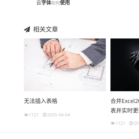
云
字体
使用
如何
相关文章
无法插入表格
合并Exce
表并实时更
1121
2025-04-04
（2007ex
1121
20