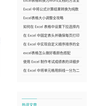
Excel表格转换为Word文档的方法全
解析
Excel 中将公式计算结果转换为纯数
字的多种方法
Excel表格大小调整全攻略
如何在 Excel 表格中设置下拉选择内
容
在 Excel 中固定表头并确保每页打印
时都显示表头的方法详解
在 Excel 中实现自定义顺序排序的全
面指南
excel表格怎么做好看颜色搭配
使用 Excel 制作考试成绩表的详细步
骤及技巧
在 Excel 中将单元格用斜线一分为二
的方法详解
热评文章