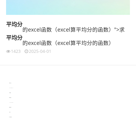
平均分
的excel函数（excel算平均分的函数）">求
平均分
的excel函数（excel算平均分的函数）
1423
2025-04-01
伙伴云
3D视觉相机资讯
协作机器人资讯
learn english in singapore
生产管理资讯
物流供应链资讯
experiment record software
新加坡英语培训
工单管理
电子元器件资讯中心