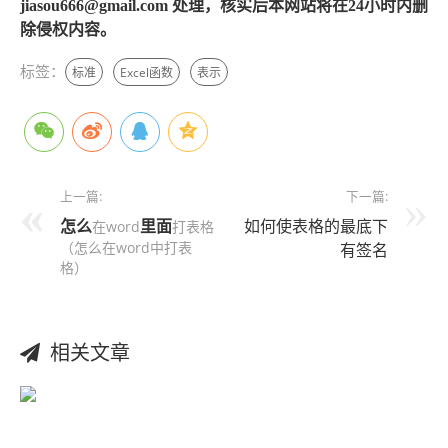
jiasou666@gmail.com 处理，核实后本网站将在24小时内删
除侵权内容。
标签：
标准
Excel函数
表示
上一篇:
下一篇:
怎么
里面
如何使表格的最底下
在word
打表格
（怎么在word中打表
有签名
格）
相关文章