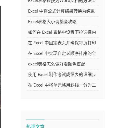
Excel表格转换为Word文档的方法全
解析
Excel 中将公式计算结果转换为纯数
字的多种方法
Excel表格大小调整全攻略
如何在 Excel 表格中设置下拉选择内
容
在 Excel 中固定表头并确保每页打印
时都显示表头的方法详解
在 Excel 中实现自定义顺序排序的全
面指南
excel表格怎么做好看颜色搭配
使用 Excel 制作考试成绩表的详细步
骤及技巧
在 Excel 中将单元格用斜线一分为二
的方法详解
热评文章