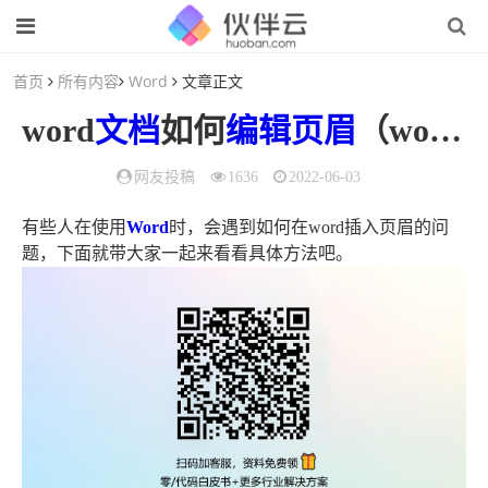
首页
所有内容
Word
文章正文
word
文档
如何
编辑
页眉
（word页眉怎么编辑）
网友投稿
1636
2022-06-03
有些人在使用
Word
时，会遇到如何在word插入页眉的问
题，下面就带大家一起来看看具体方法吧。