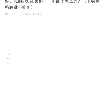
好，我的EXCEL表格
不能用怎么办？（电脑表
格右键不能用）
1003
2022-06-03
伙伴云
3D视觉相机资讯
协作机器人资讯
learn english in singapore
生产管理资讯
物流供应链资讯
experiment record software
新加坡英语培训
工单管理
电子元器件资讯中心