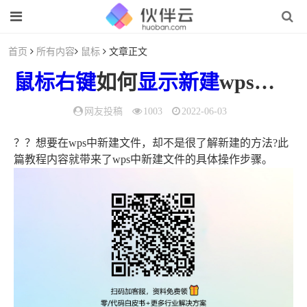
首页
所有内容
鼠标
文章正文
鼠标
右键
如何
显示
新建
wps（电脑鼠标右键新建）
网友投稿
1003
2022-06-03
？？想要在wps中新建文件，却不是很了解新建的方法?此
篇教程内容就带来了wps中新建文件的具体操作步骤。