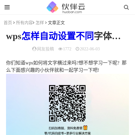
首页
所有内容
怎样
文章正文
wps
怎样
自动
设置
不同
字体（wps文字统一设置字体）
网友投稿
1772
2022-06-03
你们知道wps如何将文字横过来吗?想不想学习一下呢? 那
么下面感兴趣的小伙伴就和一起学习一下吧!