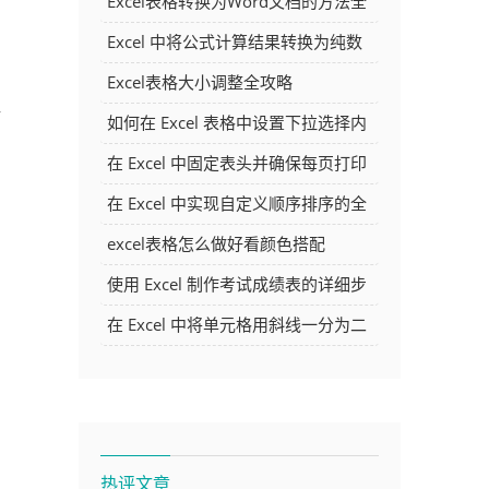
Excel表格转换为Word文档的方法全
解析
Excel 中将公式计算结果转换为纯数
字的多种方法
Excel表格大小调整全攻略
新
如何在 Excel 表格中设置下拉选择内
容
在 Excel 中固定表头并确保每页打印
时都显示表头的方法详解
在 Excel 中实现自定义顺序排序的全
面指南
excel表格怎么做好看颜色搭配
使用 Excel 制作考试成绩表的详细步
骤及技巧
在 Excel 中将单元格用斜线一分为二
的方法详解
热评文章