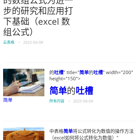
的数组公式为进一
步的研究和应用打
下基础（excel 数
组公式）
云表格
•
2025-04-08
的
吐槽
" title="
简单
的
吐槽
" width="200"
height="150">
简单
的
吐槽
简单
所有内容
•
2025-04-04
中表格
简单
将公式转化为数值的操作方法
（excel如何将公式转化为数值）"