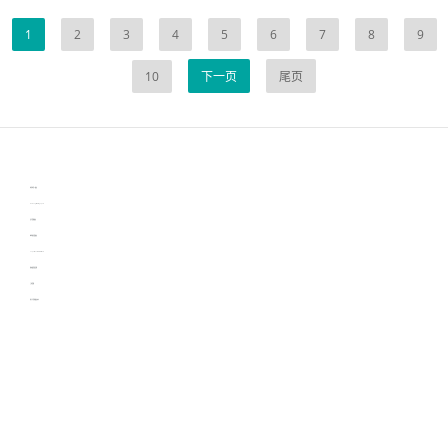
1
2
3
4
5
6
7
8
9
10
下一页
尾页
伙伴云
3D视觉相机资讯
协作机器人资讯
learn english in singapore
生产管理资讯
物流供应链资讯
experiment record software
新加坡英语培训
工单管理
电子元器件资讯中心