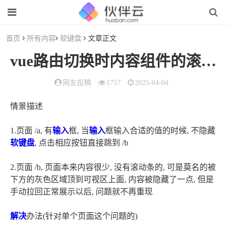
首页
所有内容
软键盘
文章正文
vue路由切换时内容组件的滚动条回到顶部
网友投稿
1757
2025-04-04
情景描述
1.页面 /a, 有
输入
框, 当
输入
框输入合适的值的时候, 不隐藏
软键盘
, 点击相应按钮直接跳到 /b
2.页面 /b, 页面本来内容很少, 没有滚动条的, 可是莫名的被
下方的灰色区域顶到可视区上面, 内容被隐藏了一点, 但是
手动拉回正常展示以后, 问题就不再重现
解决
办法(针对单个页面这个问题的)