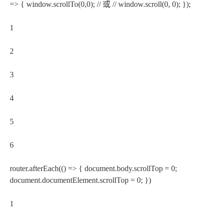
=> { window.scrollTo(0,0); // 或 // window.scroll(0, 0); });
1
2
3
4
5
6
router.afterEach(() => { document.body.scrollTop = 0;
document.documentElement.scrollTop = 0; })
1