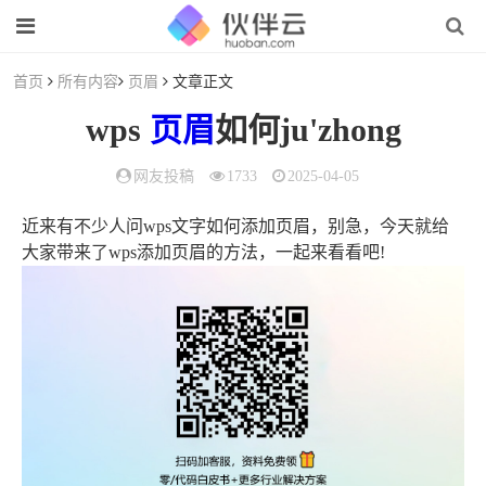
首页
所有内容
页眉
文章正文
wps
页眉
如何ju'zhong
网友投稿
1733
2025-04-05
近来有不少人问wps文字如何添加页眉，别急，今天就给
大家带来了wps添加页眉的方法，一起来看看吧!