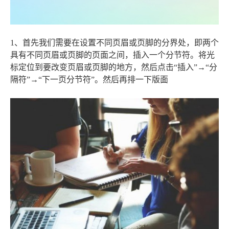
1、首先我们需要在设置不同页眉或页脚的分界处，即两个
具有不同页眉或页脚的页面之间，插入一个分节符。将光
标定位到要改变页眉或页脚的地方，然后点击“插入”→“分
隔符”→“下一页分节符”。然后再排一下版面