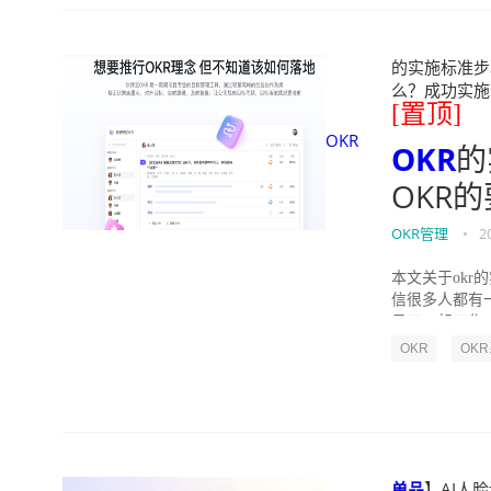
的实施标准步骤
么？成功实施落地O
[置顶]
OKR
OKR
的
OKR
OKR管理
•
2
本文关于okr
信很多人都有
员工一起工作，
OKR
OK
单品
】AI人