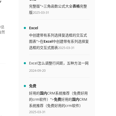
完整版">三角函数公式大全
表格
完整
版
2025-03-31
中总
Excel
自然
中创建带有系列选择复选框的交互式
图表">在
Excel
中创建带有系列选择复
选框的交互式图表
2025-03-31
Excel怎么调整行间距，五种方法一网
打尽
2024-09-20
免费
好用的
国内
CRM系统推荐（免费好用
的crm软件）">
免费
好用的
国内
CRM
系统推荐（免费好用的crm软件）
2025-03-31