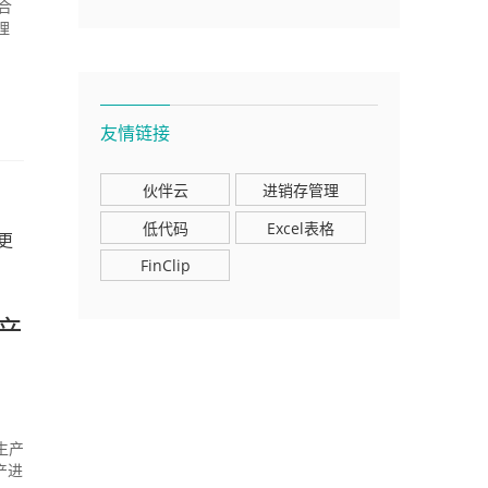
合
理
友情链接
伙伴云
进销存管理
低代码
Excel表格
更
FinClip
产
生产
产进