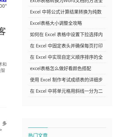
Excel表格转换为Word文档的方法全
0"
解析
Excel 中将公式计算结果转换为纯数
字的多种方法
Excel表格大小调整全攻略
客
如何在 Excel 表格中设置下拉选择内
容
在 Excel 中固定表头并确保每页打印
时都显示表头的方法详解
在 Excel 中实现自定义顺序排序的全
术和
面指南
excel表格怎么做好看颜色搭配
造智
使用 Excel 制作考试成绩表的详细步
骤及技巧
在 Excel 中将单元格用斜线一分为二
的方法详解
】多
>
热门文章