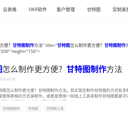
云表格
OKR软件
客户管理
甘特图
定制家
方便？
甘特图制作
方法" title="
甘特图
怎么制作更方便？
甘特图制作
"200" height="150">
图
怎么制作更方便？
甘特图制作
方法
025-03-31
特图怎么制作更方便？甘特图制作方法。其实现在制作甘特图的方式有多
接使用表格的方式来制作，或者是使用一些线上工具来制作甘特图都是可
对于甘特图制作方式给大家详细的分享一...
甘特图制作
甘特图
甘特图工具