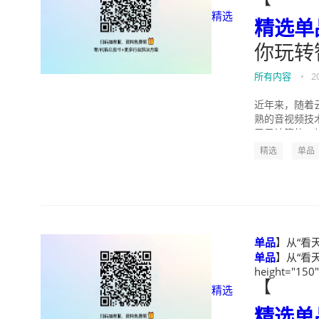
精选
精选
单
你玩转
所有内容
•
2
近年来，随着
熟的音视频技
于云计算的一站
精选
单品
单品
】从“看天
单品
】从“看天
height="150
【
精选
精选
单