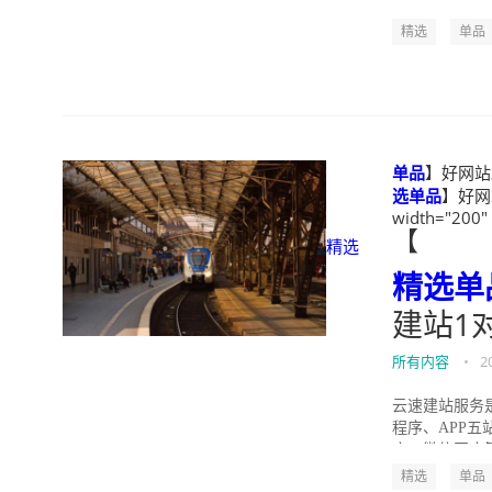
度失控，成本增
精选
单品
单品
】好网站
选
单品
】好网
width="200"
【
精选
精选
单
建站1
所有内容
•
2
云速建站服务
程序、APP
店、微信网店等
精选
单品