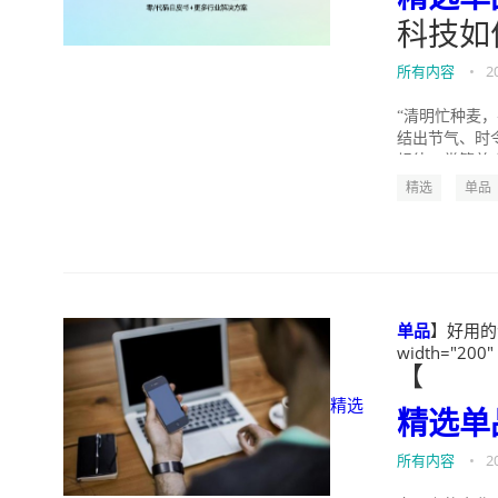
科技如
所有内容
•
2
“清明忙种麦
结出节气、时
规律，掌管着农
精选
单品
单品
】好用的企
width="200"
【
精选
精选
单
所有内容
•
2