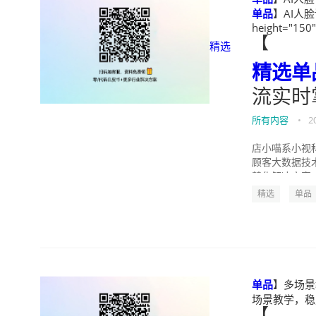
单品
】AI人
height="150
【
精选
精选
单
流实时
所有内容
•
2
店小喵系小视
顾客大数据技
慧化解决方案，
精选
单品
单品
】多场景
场景教学，稳定流
【