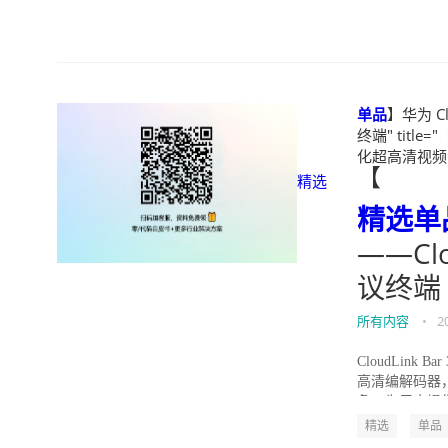
单品
】华为 C
终端" title="
化超高清视频会议终
【
精选
精选
单
——Cl
议终端
所有内容
•
2
CloudLin
高清编解码器，
角，为用户提供.
精选
单品