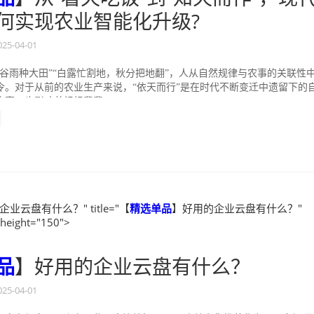
何实现农业智能化升级?
025-04-01
，谷雨种大田”“白露忙割地，秋分把地翻”，人从自然规律与农事的关联性
令。对于从前的农业生产来说，“依天而行”是在时代不断变迁中遗留下的
事，也影响着祖祖辈辈...
业云盘有什么？" title="【
精选
单品
】好用的企业云盘有什么？"
 height="150">
品
】好用的企业云盘有什么？
025-04-01