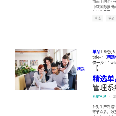
市面上的企业
中软国际推出的
与协作云平台。 
精选
单品
单品
】轻投入
title="【
精选
快一步！" widt
【
精选
精选
单
管理系
系统管理
•
2
针对生产制造
环节众多，涉