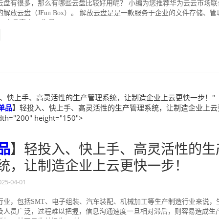
云盘有很多，那么有哪些云盘比较好用呢？ 小编为您推荐华为云云市场联
解放云盘（JFun Box）。 解放云盘是是一款服务于企业的文件存储、管
产品亮点： 海量...
、快上手、高灵活性的生产管理系统，让制造企业上云更快一步！"
单品
】轻投入、快上手、高灵活性的生产管理系统，让制造企业上云
h="200" height="150">
品
】轻投入、快上手、高灵活性的生
统，让制造企业上云更快一步！
025-04-01
行业，包括SMT、电子组装、汽车装配、机械加工等生产制造行业来说，
及人员广泛，过程难以把握，信息沟通速度一旦相对滞后，则容易造成生