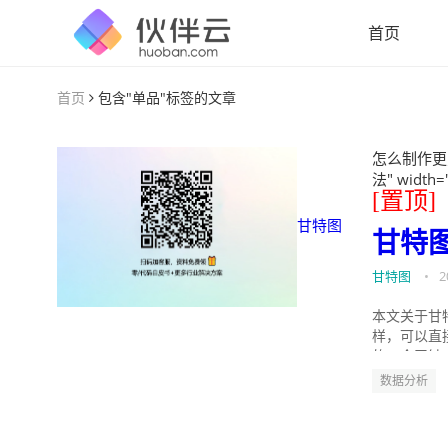
首页
首页
包含"单品"标签的文章
怎么制作更
法" width=
[置顶]
甘特图
甘特
甘特图
•
2
本文关于甘
样，可以直
的。今天针
数据分析