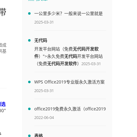
带
一公里多少米？一般来说一公里就是
1000米
2025-03-31
无代码
借成
开发平台网站（免费
无代码开发软
供基
件
）">永久免费
无代码
开发平台网站
（免费
无代码开发软件
）
2025-03-31
WPS Office2019专业版永久激活方案
(附终身授权序列号)
2025-03-31
精选
office2019免费永久激活（office2019
0"
免费永久激活码）
2022-06-04
代
表格