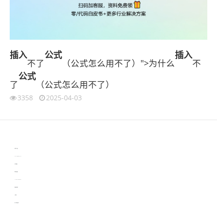
插入
公式
插入
不了
（公式怎么用不了）">为什么
不
公式
了
（公式怎么用不了）
3358
2025-04-03
伙伴云
3D视觉相机资讯
协作机器人资讯
learn english in singapore
生产管理资讯
物流供应链资讯
experiment record software
新加坡英语培训
工单管理
电子元器件资讯中心