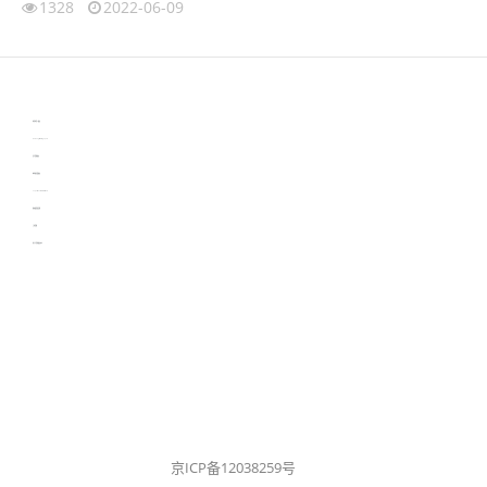
1328
2022-06-09
伙伴云
3D视觉相机资讯
协作机器人资讯
learn english in singapore
生产管理资讯
物流供应链资讯
experiment record software
新加坡英语培训
工单管理
电子元器件资讯中心
京ICP备12038259号