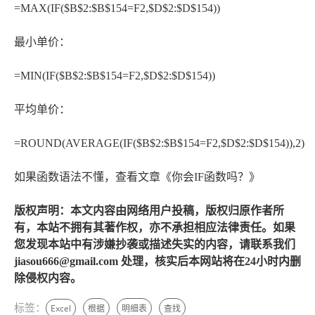
=MAX(IF($B$2:$B$154=F2,$D$2:$D$154))
最小单价：
=MIN(IF($B$2:$B$154=F2,$D$2:$D$154))
平均单价：
=ROUND(AVERAGE(IF($B$2:$B$154=F2,$D$2:$D$154)),2)
如果函数语法不懂，查看文章《你会IF函数吗？》
版权声明：本文内容由网络用户投稿，版权归原作者所
有，本站不拥有其著作权，亦不承担相应法律责任。如果
您发现本站中有涉嫌抄袭或描述失实的内容，请联系我们
jiasou666@gmail.com 处理，核实后本网站将在24小时内删
除侵权内容。
标签：
Excel
根据
明细表
查找