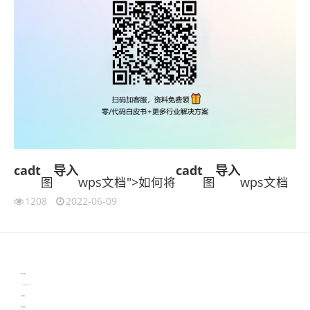
cadt
导入
cadt
导入
图
wps文档">如何将
图
wps文档
1208
2022-06-09
伙伴云
3D视觉相机资讯
协作机器人资讯
learn english in singapore
生产管理资讯
物流供应链资讯