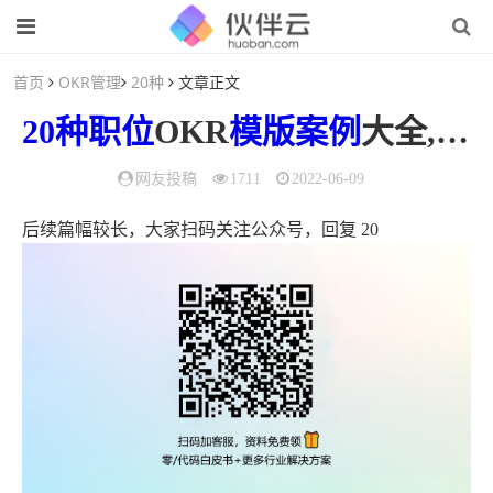
首页
OKR管理
20种
文章正文
20种
职位
OKR
模版
案例
大全,非常齐全,果断收藏了!（okr工作模板）
网友投稿
1711
2022-06-09
后续篇幅较长，大家扫码关注公众号，回复 20