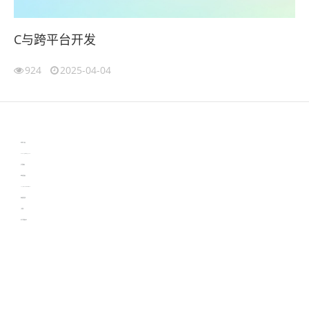
C与跨平台开发
924
2025-04-04
伙伴云
3D视觉相机资讯
协作机器人资讯
learn english in singapore
生产管理资讯
物流供应链资讯
experiment record software
新加坡英语培训
工单管理
电子元器件资讯中心