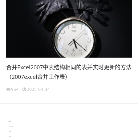
合并Excel2007中表结构相同的表并实时更新的方法
（2007excel合并工作表）
954
2025-04-04
伙伴云
3D视觉相机资讯
协作机器人资讯
learn english in singapore
生产管理资讯
物流供应链资讯