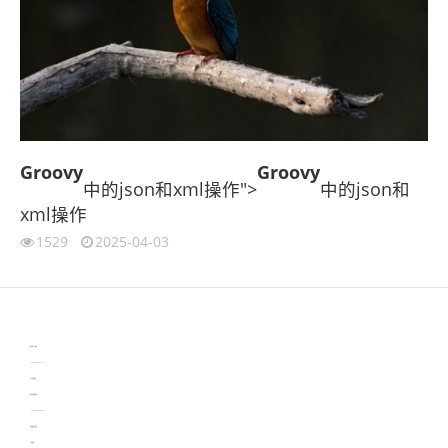
Groovy
Groovy
中的json和xml操作">
中的json和
xml操作
1529
2025-04-03
伙伴云
3D视觉相机资讯
协作机器人资讯
learn english in singapore
生产管理资讯
物流供应链资讯
experiment record software
新加坡英语培训
工单管理