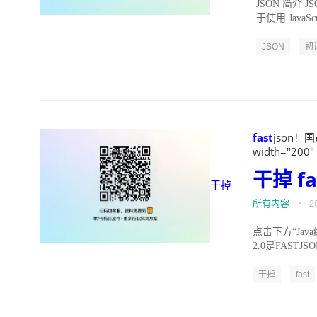
JSON 简介 JS
于使用 Java
JSON
初
fast
json！国产
width="200"
干掉
fa
干掉
所有内容
•
2
点击下方“Java
2.0是FAST
干掉
fast