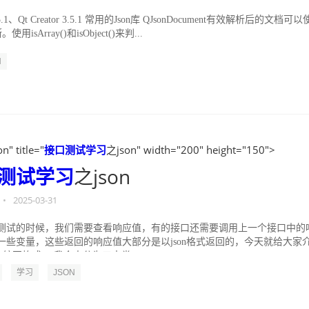
.1、Qt Creator 3.5.1 常用的Json库 QJsonDocument有效解析后的文档可以
。使用isArray()和isObject()来判...
N
n" title="
接口测试
学习
之json" width="200" height="150">
测试
学习
之json
•
2025-03-31
测试的时候，我们需要查看响应值，有的接口还需要调用上一个接口中的
一些变量，这些返回的响应值大部分是以json格式返回的，今天就给大家
n的编写格式。 我个人分为三大类。...
学习
JSON