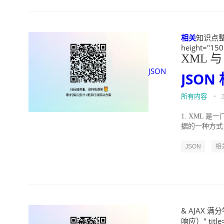
相关
知识点整理
height="150
XML 与
JSON
JSON
所有内容
•
1. XML 是一
据的一种方式
JSON
相
& AJAX
响应）" titl