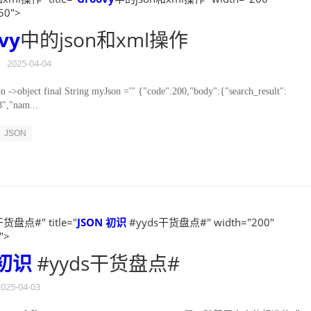
50">
vy
中的json和xml操作
2025-04-04
 -˃object final String myJson =''' {"code":200,"body":{"search_result":
3","nam...
JSON
货盘点#" title="
JSON
初识
#yyds干货盘点#" width="200"
">
初识
#yyds干货盘点#
2025-04-03