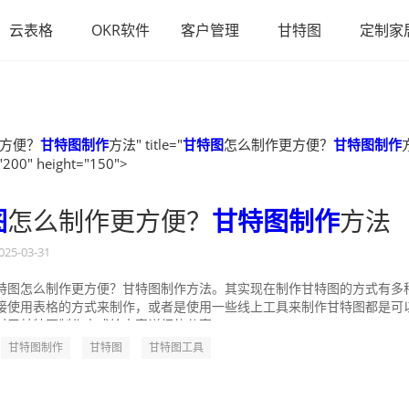
云表格
OKR软件
客户管理
甘特图
定制家
方便？
甘特图制作
方法" title="
甘特图
怎么制作更方便？
甘特图制作
"200" height="150">
图
怎么制作更方便？
甘特图制作
方法
025-03-31
特图怎么制作更方便？甘特图制作方法。其实现在制作甘特图的方式有多
接使用表格的方式来制作，或者是使用一些线上工具来制作甘特图都是可
对于甘特图制作方式给大家详细的分享一...
甘特图制作
甘特图
甘特图工具