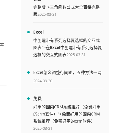
完整版">三角函数公式大全
表格
完整
版
2025-03-31
Excel
中创建带有系列选择复选框的交互式
是本
图表">在
Excel
中创建带有系列选择复
选框的交互式图表
2025-03-31
Excel怎么调整行间距，五种方法一网
打尽
2024-09-20
免费
好用的
国内
CRM系统推荐（免费好用
的crm软件）">
免费
好用的
国内
CRM
系统推荐（免费好用的crm软件）
2025-03-31