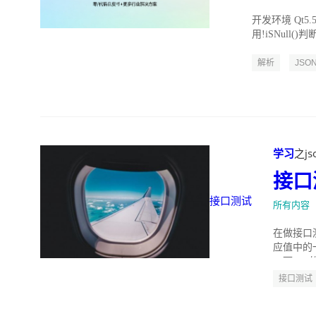
开发环境 Qt5.5
用!iSNull()判断
解析
JSO
学习
之jso
接口
接口测试
所有内容
在做接口
应值中的
一下jso
接口测试