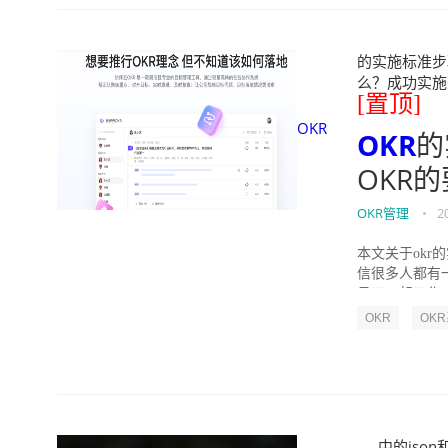
的实施标准步骤
么？成功实施落地O
[置顶]
OKR
OKR
的
OKR
OKR管理
•
2
本文关于okr
信很多人都有
员工一起工作，
OKR
OK
中的json和x