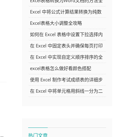
Excel表格转换为Word文档的方法全
解析
Excel 中将公式计算结果转换为纯数
字的多种方法
Excel表格大小调整全攻略
如何在 Excel 表格中设置下拉选择内
容
在 Excel 中固定表头并确保每页打印
时都显示表头的方法详解
在 Excel 中实现自定义顺序排序的全
面指南
excel表格怎么做好看颜色搭配
使用 Excel 制作考试成绩表的详细步
骤及技巧
在 Excel 中将单元格用斜线一分为二
的方法详解
热门文章