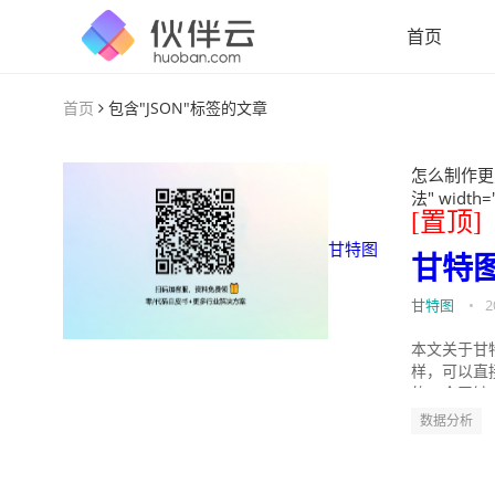
首页
首页
包含"JSON"标签的文章
怎么制作更
法" width=
[置顶]
甘特图
甘特
甘特图
•
2
本文关于甘
样，可以直
的。今天针
数据分析