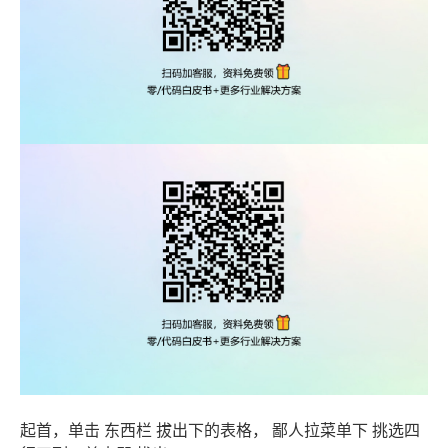
起首，单击 东西栏 拔出下的表格， 鄙人拉菜单下 挑选四