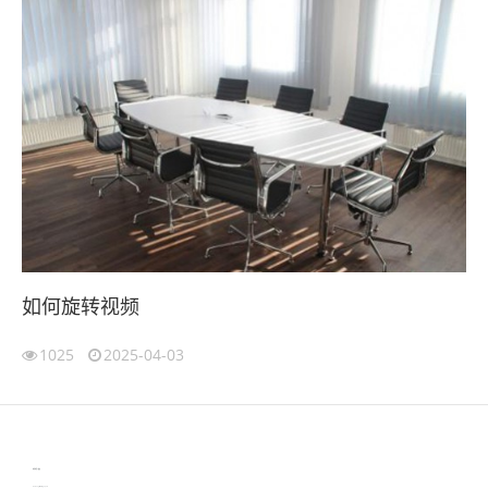
如何旋转视频
1025
2025-04-03
伙伴云
3D视觉相机资讯
协作机器人资讯
learn english in singapore