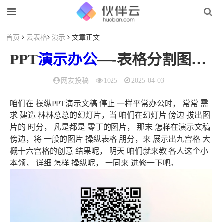
首页
云表格
演示
文章正文
PPT
演示
办公
—-表格分割图片展现（ppt用表格拆分图片）
网友投稿
1025
2025-04-03
咱们在 操纵PPT演示文稿 停止 一样平常办公时， 常常 需
求 建造 林林总总的幻灯片，当 咱们在幻灯片 傍边 拔出图
片的 时分， 凡是都是 零丁的图片， 那末 怎样在演示文稿
傍边，将 一般的图片 操纵表格 朋分，来 展示出九宫格 大
概十六宫格的创意 结果呢， 明天 咱们就来教 各人这个小
本领， 详细 怎样 操纵呢， 一同来 进修一下吧。