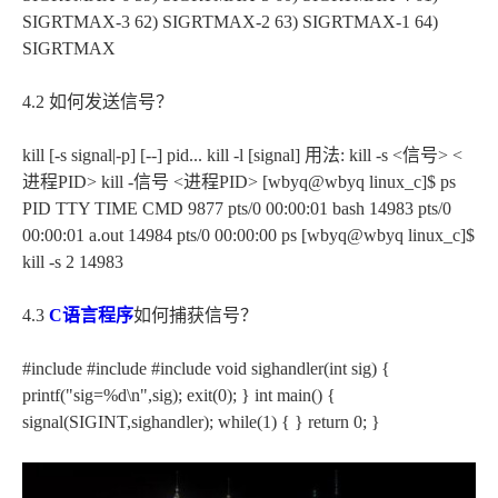
SIGRTMAX-3 62) SIGRTMAX-2 63) SIGRTMAX-1 64)
SIGRTMAX
4.2 如何发送信号？
kill [-s signal|-p] [--] pid... kill -l [signal] 用法: kill -s <信号> <
进程PID> kill -信号 <进程PID> [wbyq@wbyq linux_c]$ ps
PID TTY TIME CMD 9877 pts/0 00:00:01 bash 14983 pts/0
00:00:01 a.out 14984 pts/0 00:00:00 ps [wbyq@wbyq linux_c]$
kill -s 2 14983
4.3
C语言程序
如何捕获信号？
#include
#include
#include
void sighandler(int sig) {
printf("sig=%d\n",sig); exit(0); } int main() {
signal(SIGINT,sighandler); while(1) { } return 0; }