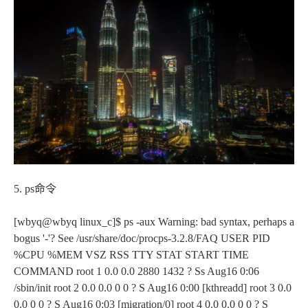
5. ps命令
[wbyq@wbyq linux_c]$ ps -aux Warning: bad syntax, perhaps a
bogus '-'? See /usr/share/doc/procps-3.2.8/FAQ USER PID
%CPU %MEM VSZ RSS TTY STAT START TIME
COMMAND root 1 0.0 0.0 2880 1432 ? Ss Aug16 0:06
/sbin/init root 2 0.0 0.0 0 0 ? S Aug16 0:00 [kthreadd] root 3 0.0
0.0 0 0 ? S Aug16 0:03 [migration/0] root 4 0.0 0.0 0 0 ? S