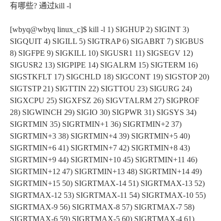
有哪些? 通过kill -l
[wbyq@wbyq linux_c]$ kill -l 1) SIGHUP 2) SIGINT 3)
SIGQUIT 4) SIGILL 5) SIGTRAP 6) SIGABRT 7) SIGBUS
8) SIGFPE 9) SIGKILL 10) SIGUSR1 11) SIGSEGV 12)
SIGUSR2 13) SIGPIPE 14) SIGALRM 15) SIGTERM 16)
SIGSTKFLT 17) SIGCHLD 18) SIGCONT 19) SIGSTOP 20)
SIGTSTP 21) SIGTTIN 22) SIGTTOU 23) SIGURG 24)
SIGXCPU 25) SIGXFSZ 26) SIGVTALRM 27) SIGPROF
28) SIGWINCH 29) SIGIO 30) SIGPWR 31) SIGSYS 34)
SIGRTMIN 35) SIGRTMIN+1 36) SIGRTMIN+2 37)
SIGRTMIN+3 38) SIGRTMIN+4 39) SIGRTMIN+5 40)
SIGRTMIN+6 41) SIGRTMIN+7 42) SIGRTMIN+8 43)
SIGRTMIN+9 44) SIGRTMIN+10 45) SIGRTMIN+11 46)
SIGRTMIN+12 47) SIGRTMIN+13 48) SIGRTMIN+14 49)
SIGRTMIN+15 50) SIGRTMAX-14 51) SIGRTMAX-13 52)
SIGRTMAX-12 53) SIGRTMAX-11 54) SIGRTMAX-10 55)
SIGRTMAX-9 56) SIGRTMAX-8 57) SIGRTMAX-7 58)
SIGRTMAX-6 59) SIGRTMAX-5 60) SIGRTMAX-4 61)