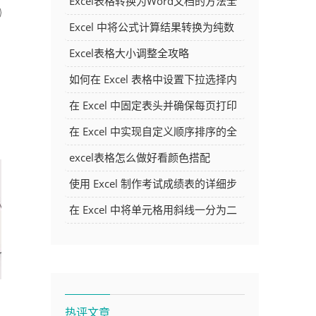
Excel表格转换为Word文档的方法全
解析
Excel 中将公式计算结果转换为纯数
字的多种方法
Excel表格大小调整全攻略
如何在 Excel 表格中设置下拉选择内
容
在 Excel 中固定表头并确保每页打印
时都显示表头的方法详解
在 Excel 中实现自定义顺序排序的全
面指南
excel表格怎么做好看颜色搭配
使用 Excel 制作考试成绩表的详细步
骤及技巧
在 Excel 中将单元格用斜线一分为二
的方法详解
热评文章